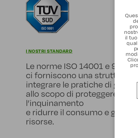
Quest
de
pro
nostr
il t
qual
p
I NOSTRI STANDARD
modi
Clic
Le norme ISO 14001 e 9001
pro
ci forniscono una struttura g
integrare le pratiche di gesti
allo scopo di proteggere l’am
l’inquinamento
e ridurre il consumo e gli spr
risorse.