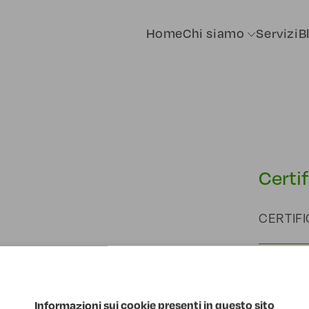
Home
Chi siamo
Servizi
B
Certi
CERTIFI
CERTIFI
Informazioni sui cookie presenti in questo sito