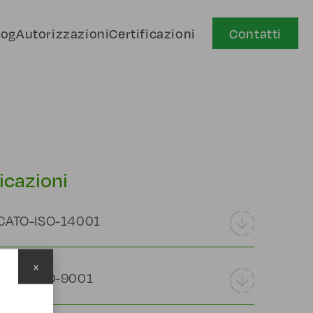
log
Autorizzazioni
Certificazioni
Contatti
ficazioni
CATO-ISO-14001
x
CATO-ISO-9001