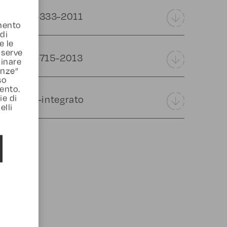
ATO-REG-333-2011
amento
 di
e le
 serve
ATO-REG-715-2013
inare
enze”
so
ento.
ie di
a-sistema-integrato
elli