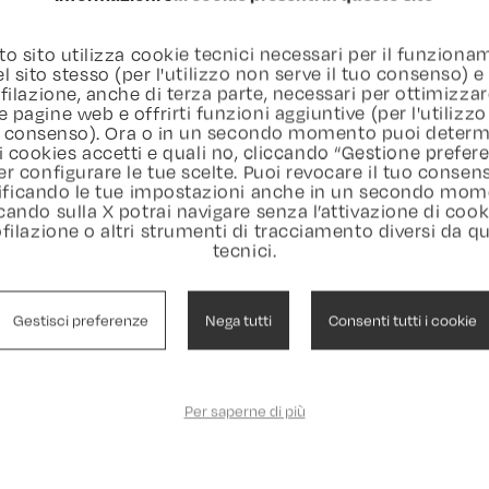
ATTEST
o sito utilizza cookie tecnici necessari per il funzion
l sito stesso (per l'utilizzo non serve il tuo consenso) e
filazione, anche di terza parte, necessari per ottimizzar
e pagine web e offrirti funzioni aggiuntive (per l'utilizzo
ATTEST
uo consenso). Ora o in un secondo momento puoi determ
i cookies accetti e quali no, cliccando “Gestione prefer
er configurare le tue scelte. Puoi revocare il tuo consen
ficando le tue impostazioni anche in un secondo mom
cando sulla X potrai navigare senza l’attivazione di cook
Politic
filazione o altri strumenti di tracciamento diversi da qu
tecnici.
estionale per
one ambientale,
biente, prevenire
Gestisci preferenze
Nega tutti
Consenti tutti i cookie
echi di energia e
Per saperne di più