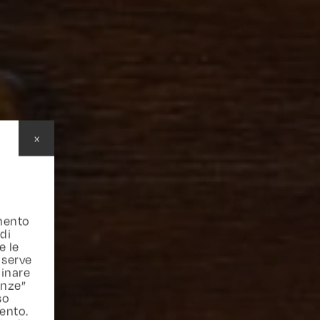
x
amento
 di
e le
 serve
inare
enze”
so
ento.