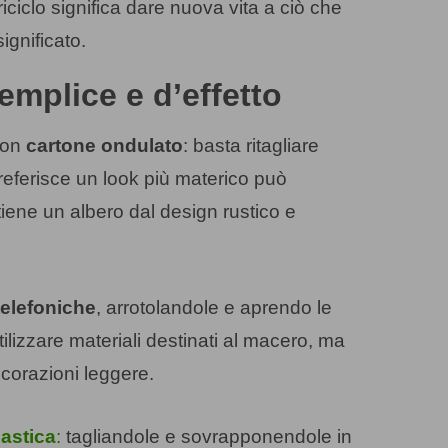
 riciclo significa dare nuova vita a ciò che
ignificato.
semplice e d’effetto
con
cartone ondulato
: basta ritagliare
referisce un look più materico può
ottiene un albero dal design rustico e
telefoniche
, arrotolandole e aprendo le
ilizzare materiali destinati al macero, ma
ecorazioni leggere.
lastica
:
tagliandole e sovrapponendole in