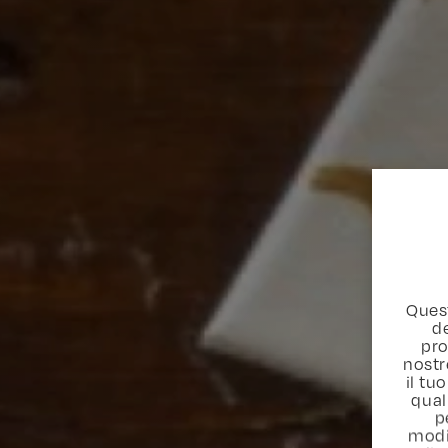
Quest
de
pro
nostr
il t
qual
p
modi