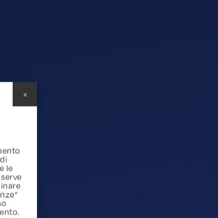
x
amento
 di
e le
 serve
inare
enze”
so
ento.