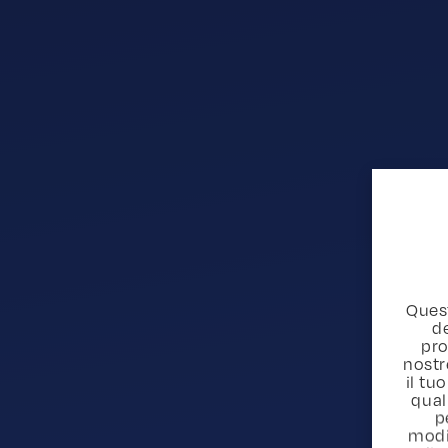
Quest
de
pro
nostr
il t
qual
p
modi