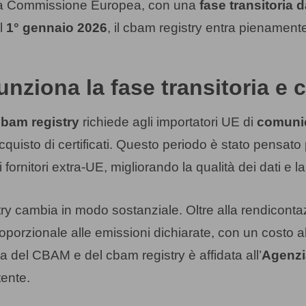
dalla Commissione Europea, con una
fase transitoria 
al
1° gennaio 2026
, il cbam registry entra pienament
nziona la fase transitoria e 
bam registry
richiede agli importatori UE di
comunic
acquisto di certificati. Questo periodo è stato pensato
 fornitori extra-UE, migliorando la qualità dei dati e la
try cambia in modo sostanziale. Oltre alla rendiconta
porzionale alle emissioni dichiarate, con un costo a
va del CBAM e del cbam registry è affidata all’
Agenzi
tente.