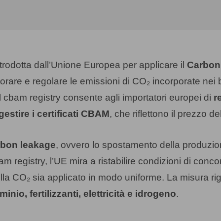
ntrodotta dall’Unione Europea per applicare il
Carbon
rare e regolare le emissioni di CO₂ incorporate nei b
l cbam registry consente agli importatori europei di
r
gestire i certificati CBAM
, che riflettono il prezzo d
rbon leakage
, ovvero lo spostamento della produzio
am registry, l’UE mira a ristabilire condizioni di conc
la CO₂ sia applicato in modo uniforme. La misura rigu
inio, fertilizzanti, elettricità e idrogeno
.