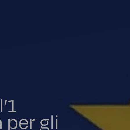
l’1
per gli