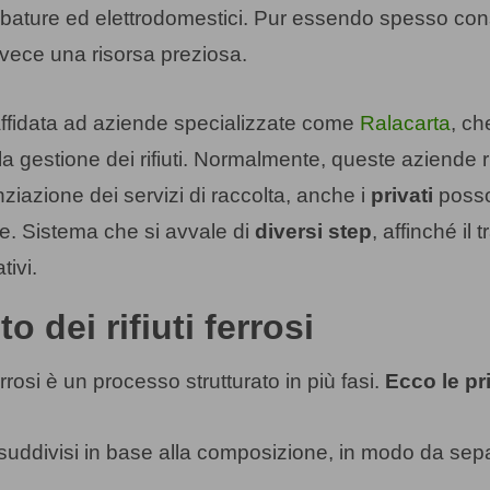
bature ed elettrodomestici. Pur essendo spesso conside
vece una risorsa preziosa.
 affidata ad aziende specializzate come
Ralacarta
, ch
a gestione dei rifiuti. Normalmente, queste aziende ri
nziazione dei servizi di raccolta, anche i
privati
posso
e. Sistema che si avvale di
diversi step
, affinché il 
tivi.
o dei rifiuti ferrosi
rrosi è un processo strutturato in più fasi.
Ecco le pr
e suddivisi in base alla composizione, in modo da separ