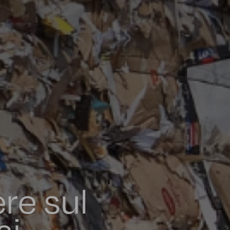
re sul
si