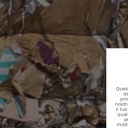
Quest
de
pro
nostr
il t
qual
p
modi