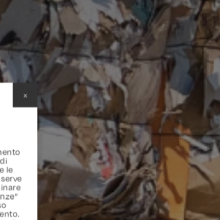
x
amento
 di
e le
 serve
inare
enze”
so
ento.